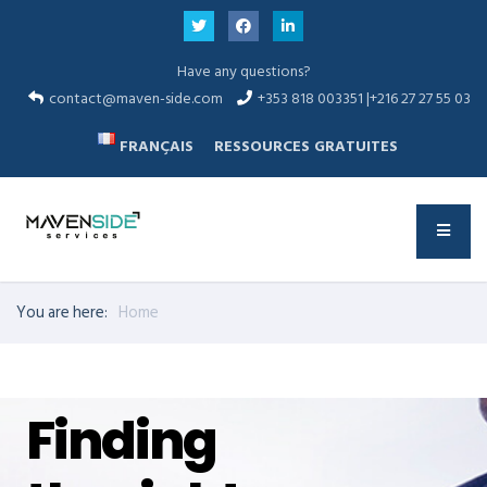
Have any questions?
contact@maven-side.com
+353 818 003351 |+216 27 27 55 03
FRANÇAIS
RESSOURCES GRATUITES
You are here:
Home
Finding