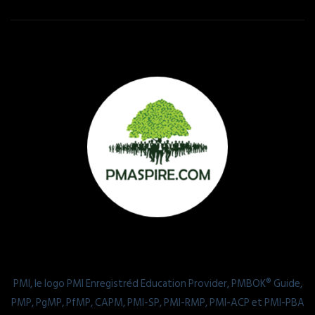
PMI, le logo PMI Enregistréd Education Provider, PMBOK® Guide,
PMP, PgMP, PfMP, CAPM, PMI-SP, PMI-RMP, PMI-ACP et PMI-PBA